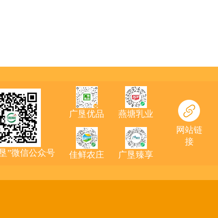
广垦优品
燕塘乳业
网站链
接
农垦”微信公众号
佳鲜农庄
广垦臻享