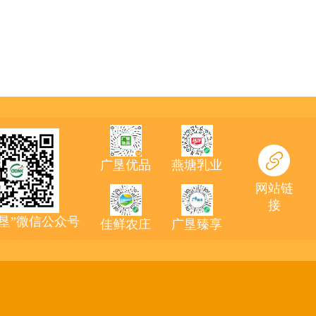
广垦优品
燕塘乳业
网站链
接
农垦”微信公众号
佳鲜农庄
广垦臻享