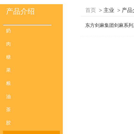
首页
>
主业
>
产品
产品介绍
东方剑麻集团剑麻系列
奶
肉
糖
果
粮
油
茶
胶