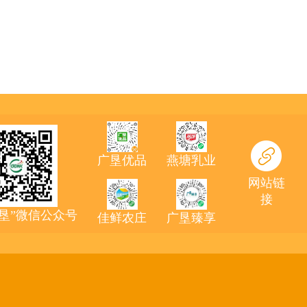
广垦优品
燕塘乳业
网站链
接
农垦”微信公众号
佳鲜农庄
广垦臻享