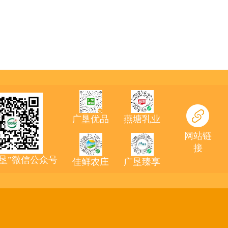
广垦优品
燕塘乳业
网站链
接
农垦”微信公众号
佳鲜农庄
广垦臻享