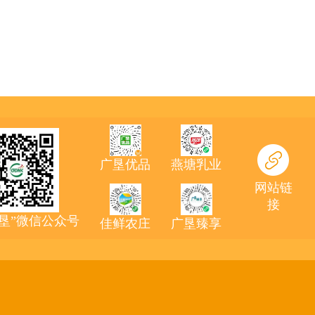
广垦优品
燕塘乳业
网站链
接
农垦”微信公众号
佳鲜农庄
广垦臻享