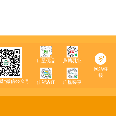
广垦优品
燕塘乳业
网站链
接
农垦”微信公众号
佳鲜农庄
广垦臻享