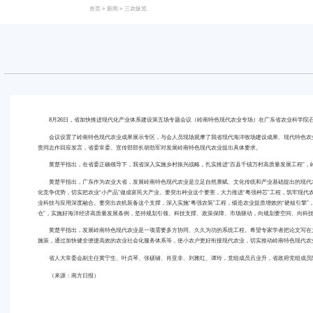
首页
>
新闻
>
三农纵览
8月26日，省加快推进现代化产业体系建设第五场专题会议（岭南特色现代农业专场）在广东省农业科学
会议设置了岭南特色现代农业成果展示专区，与会人员现场观摩了我省现代海洋牧场建设成果、现代特色农
责同志作回应发言，省委常委、宣传部部长胡劲军对发展岭南特色现代农业提出具体要求。
黄楚平指出，在省委正确领导下，我省深入实施乡村振兴战略，扎实推进“百县千镇万村高质量发展工程”
黄楚平指出，广东作为农业大省，发展岭南特色现代农业是立足自然禀赋、文化传统和产业基础提出的现代农业
化竞争优势，切实把农业“小产品”做成富民大产业。要突出种业这个要害，大力推进“粤强种芯”工程，筑牢现
业科技与应用深度融合。要突出农机装备这个支撑，深入实施“粤强农装”工程，锻造农业提质增效的“硬核引擎
仓”，实施好海洋经济高质量发展条例，坚持规划引领、科技支撑、政策保障、市场驱动，向规划要空间、向科
黄楚平指出，发展岭南特色现代农业是一项需要多方协同、久久为功的系统工程。希望专家学者把论文写在
施策，通过加快健全便捷高效的农业社会化服务体系等，使小农户更好衔接现代农业，切实推动岭南特色现代农
省人大常委会副主任黄宁生、叶贞琴、张硕辅、肖亚非、刘雅红、谭玲，党组成员吕业升，省政府党组成员
（来源：南方日报）