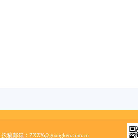
投稿邮箱：ZXZX@guangken.com.cn