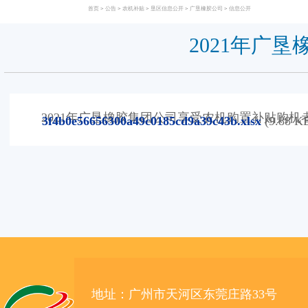
首页
>
公告
>
农机补贴
>
垦区信息公开
>
广垦橡胶公司
>
信息公开
2021年广
2021年广垦橡胶集团公司享受农机购置补贴购机者信
3f4b0e56656300a49c0185cd9a39c43b.xlsx
(9.88 K
地址：广州市天河区东莞庄路33号