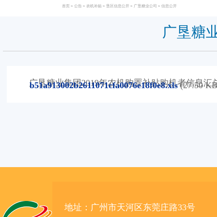
首页
>
公告
>
农机补贴
>
垦区信息公开
>
广垦糖业公司
>
信息公开
广垦糖业
广垦糖业集团2019年农机购置补贴购机者信息汇总表
b51a913002b2611071cfa0076e18f0e8.xls
(27.50 KB
地址：广州市天河区东莞庄路33号