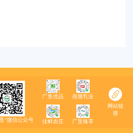
广垦优品
燕塘乳业
网站链
接
农垦”微信公众号
佳鲜农庄
广垦臻享