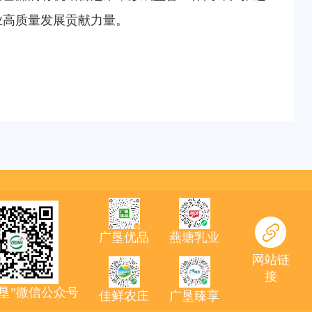
业高质量发展贡献力量。
广垦优品
燕塘乳业
网站链
接
农垦”微信公众号
佳鲜农庄
广垦臻享