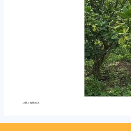
（供稿：红峰农场）