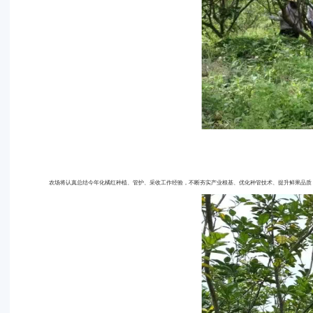
农场将认真总结今年化橘红种植、管护、采收工作经验，不断夯实产业根基、优化种管技术、提升鲜果品质