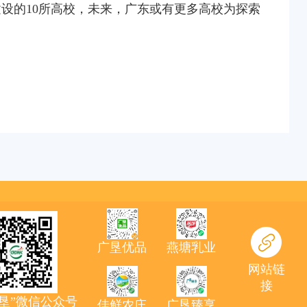
建设的10所高校，未来，广东或有更多高校为探索
广垦优品
燕塘乳业
网站链
接
农垦”微信公众号
佳鲜农庄
广垦臻享